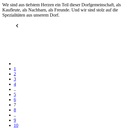
Wir sind aus tiefstem Herzen ein Teil dieser Dorfgemeinschaft, als
Kaufleute, als Nachbarn, als Freunde. Und wir sind stolz auf die
Spezialitäten aus unserem Dorf.
1
2
3
4
..
5
6
7
8
..
9
10