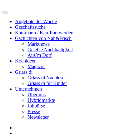
Angebote der Woche
Geschäftssuche
Kaufmann / Kauffrau werden
Gschichten von Nah&Frisch
Marktnews
Gelebte Nachhaltigkeit
Aus´m Dorf
Kochideen
Magazin
Griass di
Griass di Nachlese
Griass di für Kinder
Unternehmen
Über uns
Hybridmärkte
Jobbörse
Presse
Newsletter