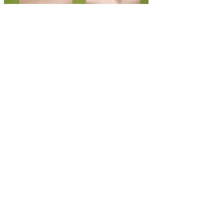
Bio Hof Neuwirth
Effler
Wurstspezialitäten