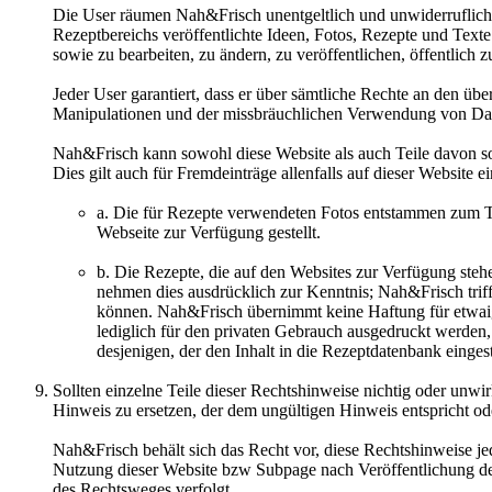
Die User räumen Nah&Frisch unentgeltlich und unwiderruflich d
Rezeptbereichs veröffentlichte Ideen, Fotos, Rezepte und Text
sowie zu bearbeiten, zu ändern, zu veröffentlichen, öffentlich
Jeder User garantiert, dass er über sämtliche Rechte an den üb
Manipulationen und der missbräuchlichen Verwendung von Dat
Nah&Frisch kann sowohl diese Website als auch Teile davon so
Dies gilt auch für Fremdeinträge allenfalls auf dieser Website 
a. Die für Rezepte verwendeten Fotos entstammen zum Te
Webseite zur Verfügung gestellt.
b. Die Rezepte, die auf den Websites zur Verfügung st
nehmen dies ausdrücklich zur Kenntnis; Nah&Frisch trifft
können. Nah&Frisch übernimmt keine Haftung für etwai
lediglich für den privaten Gebrauch ausgedruckt werden
desjenigen, der den Inhalt in die Rezeptdatenbank eingeste
Sollten einzelne Teile dieser Rechtshinweise nichtig oder unwir
Hinweis zu ersetzen, der dem ungültigen Hinweis entspricht o
Nah&Frisch behält sich das Recht vor, diese Rechtshinweise je
Nutzung dieser Website bzw Subpage nach Veröffentlichung de
des Rechtsweges verfolgt.