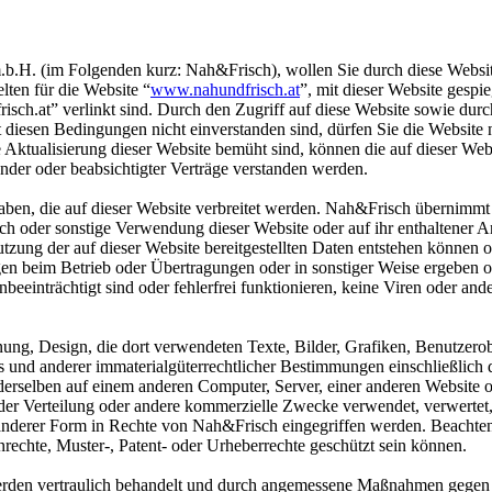
.b.H. (im Folgenden kurz: Nah&Frisch), wollen Sie durch diese Websi
ten für die Website “
www.nahundfrisch.at
”, mit dieser Website gesp
ch.at” verlinkt sind. Durch den Zugriff auf diese Website sowie durc
diesen Bedingungen nicht einverstanden sind, dürfen Sie die Website 
e Aktualisierung dieser Website bemüht sind, können die auf dieser We
ßender oder beabsichtigter Verträge verstanden werden.
ben, die auf dieser Website verbreitet werden. Nah&Frisch übernimmt 
ch oder sonstige Verwendung dieser Website oder auf ihr enthaltener A
utzung der auf dieser Website bereitgestellten Daten entstehen können 
n beim Betrieb oder Übertragungen oder in sonstiger Weise ergeben od
nbeeinträchtigt sind oder fehlerfrei funktionieren, keine Viren oder and
rdnung, Design, die dort verwendeten Texte, Bilder, Grafiken, Benutze
 und anderer immaterialgüterrechtlicher Bestimmungen einschließlich
derselben auf einem anderen Computer, Server, einer anderen Websit
erteilung oder andere kommerzielle Zwecke verwendet, verwertet, veröff
 in anderer Form in Rechte von Nah&Frisch eingegriffen werden. Beachten 
nrechte, Muster-, Patent- oder Urheberrechte geschützt sein können.
rden vertraulich behandelt und durch angemessene Maßnahmen gegen 