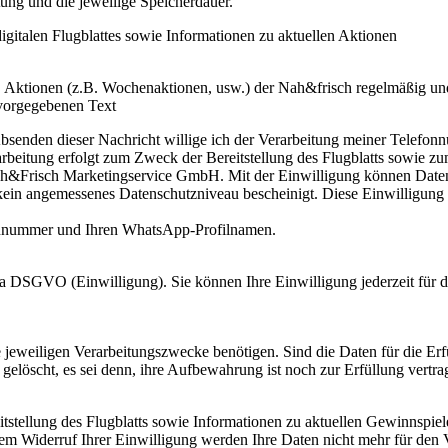
tung und die jeweilige Speicherdauer.
digitalen Flugblattes sowie Informationen zu aktuellen Aktionen
n Aktionen (z.B. Wochenaktionen, usw.) der Nah&frisch regelmäßig und
 vorgegebenen Text
senden dieser Nachricht willige ich der Verarbeitung meiner Tele
eitung erfolgt zum Zweck der Bereitstellung des Flugblatts sowie zu
&Frisch Marketingservice GmbH. Mit der Einwilligung können Daten 
in angemessenes Datenschutzniveau bescheinigt. Diese Einwilligung 
onnummer und Ihren WhatsApp-Profilnamen.
lit a DSGVO (Einwilligung). Sie können Ihre Einwilligung jederzeit fü
ie jeweiligen Verarbeitungszwecke benötigen. Sind die Daten für die Er
gelöscht, es sei denn, ihre Aufbewahrung ist noch zur Erfüllung vertra
tstellung des Flugblatts sowie Informationen zu aktuellen Gewinnspi
em Widerruf Ihrer Einwilligung werden Ihre Daten nicht mehr für den V