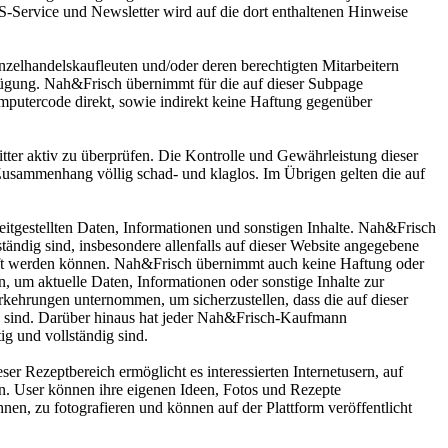
-Service und Newsletter wird auf die dort enthaltenen Hinweise
elhandelskaufleuten und/oder deren berechtigten Mitarbeitern
erfügung. Nah&Frisch übernimmt für die auf dieser Subpage
Computercode direkt, sowie indirekt keine Haftung gegenüber
ritter aktiv zu überprüfen. Die Kontrolle und Gewährleistung dieser
usammenhang völlig schad- und klaglos. Im Übrigen gelten die auf
reitgestellten Daten, Informationen und sonstigen Inhalte. Nah&Frisch
ständig sind, insbesondere allenfalls auf dieser Website angegebene
kauft werden können. Nah&Frisch übernimmt auch keine Haftung oder
en, um aktuelle Daten, Informationen oder sonstige Inhalte zur
rkehrungen unternommen, um sicherzustellen, dass die auf dieser
dig sind. Darüber hinaus hat jeder Nah&Frisch-Kaufmann
tig und vollständig sind.
r Rezeptbereich ermöglicht es interessierten Internetusern, auf
n. User können ihre eigenen Ideen, Fotos und Rezepte
en, zu fotografieren und können auf der Plattform veröffentlicht