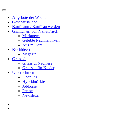
Angebote der Woche
Geschäftssuche
Kaufmann / Kauffrau werden
Gschichten von Nah&Frisch
Marktnews
Gelebte Nachhaltigkeit
Aus´m Dorf
Kochideen
Magazin
Griass di
Griass di Nachlese
Griass di für Kinder
Unternehmen
Über uns
Hybridmärkte
Jobbörse
Presse
Newsletter