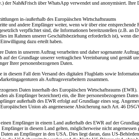
.) der Nah&Frisch über WhatsApp verwendet und anonymisiert. Ihre D
ttlungen in-/außerhalb des Europäischen Wirtschaftsraums
itte und andere Empfänger weiter, wenn wir über eine entsprechende 
esetzlich verpflichtet sind, die Informationen bereitzustellen (z.B. a
s im Rahmen unserer Geschäftsbeziehung erforderlich ist), wenn dies i
inwilligung dazu erteilt haben.
hre Daten in unserem Auftrag verarbeiten und daher sogenannte Auftragsv
ich auf der Grundlage unserer vertraglichen Vereinbarung und gemäß u
fänger Ihrer personenbezogenen Daten.
in diesem Fall dem Versand des digitalen Flugblatts sowie Informati
Marketingagenturen als Auftragsverarbeitern zusammen.
bezogenen Daten innerhalb des Europäischen Wirtschaftsraums (EWR). 
enden als Empfänger bezeichnet) ein, die Ihre personenbezogenen Date
mpfänger außerhalb des EWR erfolgt auf Grundlage eines sog. Ange
er Europäischen Union als angemessene Absicherung nach Art. 46 DSG
 einen Empfänger in einem Land außerhalb des EWR auf der Grundlage 
en Empfänger in diesem Land gelten, möglicherweise nicht angemessen 
 Daten an Empfänger in den USA. Dies liegt daran, dass US-Behörden