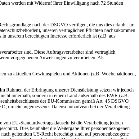
aten werden mit Widerruf Ihrer Einwilligung nach 72 Stunden
Rechtsgrundlage nach der DSGVO verfügen, die uns dies erlaubt. Im
n Datenschutzbehörden), unseren vertraglichen Pflichten nachzukommen
n unserem berechtigten Interesse erforderlich ist (z.B. aus
erarbeiter sind. Diese Auftragsverarbeiter sind vertraglich
nseren vorgegebenen Anweisungen zu verarbeiten. Als
onen zu aktuellen Gewinnspielen und Aktionen (z.B. Wochenaktionen,
Im Rahmen der Erbringung unserer Dienstleistung setzen wir jedoch
n nicht innerhalb, sondern in einem Land außerhalb des EWR (z.B.
messenheitsbeschlusses der EU-Kommission gemäß Art. 45 DSGVO
VO, um ein angemessenes Datenschutzniveau bei der Verarbeitung
von EU-Standardvertragsklauseln ist die Verarbeitung jedoch
geschützt. Dies beinhaltet die Weitergabe Ihrer personenbezogenen
 nach geltendem US-Recht berechtigt sind, auf personenbezogene