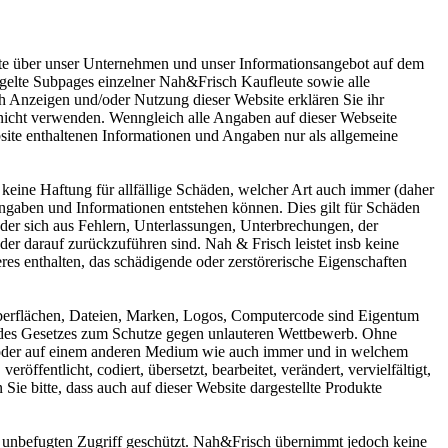
te über unser Unternehmen und unser Informationsangebot auf dem
iegelte Subpages einzelner Nah&Frisch Kaufleute sowie alle
h Anzeigen und/oder Nutzung dieser Website erklären Sie ihr
nicht verwenden. Wenngleich alle Angaben auf dieser Webseite
bsite enthaltenen Informationen und Angaben nur als allgemeine
keine Haftung für allfällige Schäden, welcher Art auch immer (daher
ngaben und Informationen entstehen können. Dies gilt für Schäden
oder sich aus Fehlern, Unterlassungen, Unterbrechungen, der
er darauf zurückzuführen sind. Nah & Frisch leistet insb keine
eres enthalten, das schädigende oder zerstörerische Eigenschaften
roberflächen, Dateien, Marken, Logos, Computercode sind Eigentum
 des Gesetzes zum Schutze gegen unlauteren Wettbewerb. Ohne
e oder auf einem anderen Medium wie auch immer und in welchem
entlicht, codiert, übersetzt, bearbeitet, verändert, vervielfältigt,
Sie bitte, dass auch auf dieser Website dargestellte Produkte
unbefugten Zugriff geschützt. Nah&Frisch übernimmt jedoch keine