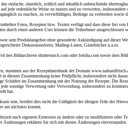
as einfache, räumlich, zeitlich und inhaltlich unbeschränkt übertragb
e auf jede erdenkliche Weise zu nutzen und zu verwerten, insbesonder
 zugänglich zu machen, zu vervielfältigen, Beiträge zu verbreiten sowi
ermittelten Fotos, Rezepten bzw. Texten verfügt und dass diese frei vo
en durch einen anderen User können die Teilnehmer ausgeschlossen w
wie sein Produktangebot ohne gesonderte Ankündigung auf dieser Webs
eingerichteter Diskussionsforen, Mailing-Listen, Gästebücher u.a.m.
il den Bildarchiven shutterstock.com oder fotolia.com sowie dem Bil
ehen, stammen aus der Rezeptdatenbank der Domain www.nahundfrisch.a
 in diesem Zusammenhang keine Prüfpflicht, insbesondere nicht darauf, 
ge Schäden im Zusammenhang mit der Nutzung der Rezepte. Die Rezep
, jede sonstige Verwertung oder Verwendung, insbesondere zu kommerz
llt hat.
ksam sein, berührt dies nicht die Gültigkeit der übrigen Teile der Hinwe
der am nächsten kommt.
derzeit nach eigenem Ermessen zu ändern oder zu modifizieren oder Teil
r Änderungen erklären Sie sich mit diesen Änderungen einverstanden