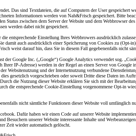
et. Das sind Textdateien, die auf Computern der User gespeichert we
hneten Informationen werden von Nah&Frisch gespeichert. Bitte beac
s den Status zwischen dem Server der Website und dem Webbrowser des 
en werden dabei nicht gespeichert.
r die entsprechende Einstellung Ihres Webbrowers ausdrücklich zulass
amit auch ausdrücklich einer Speicherung von Cookies zu (Opt-in). 
ch weist darauf hin, dass Sie in diesem Fall gegebenenfalls nicht sä
st der Google Inc. („Google“) Google Analytics verwendet sog. „Cooki
ch Ihrer IP-Adresse) werden in der Regel an einen Server von Google 
t der Websitenutzung und der Internetnutzung verbundene Dienstleist
n dies gesetzlich vorgeschrieben oder soweit Dritte diese Daten im Auft
Durch die Nutzung dieser Website erklären Sie sich mit der Bearbeit
s durch die entsprechende Cookie-Einstellung vorgenommene Opt-in w
benenfalls nicht sämtliche Funktionen dieser Website voll umfänglich n
cebook. Dafür haben wir einen Code auf unserer Website implementier
und Besuchern unserer Website interessante Inhalte und Werbeanzeigen 
er Zeit wieder automatisch gelöscht.
h&Frisch