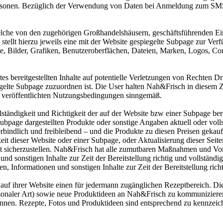
 Personen. Bezüglich der Verwendung von Daten bei Anmeldung zum SMS
lche von den zugehörigen Großhandelshäusern, geschäftsführenden Einz
 stellt hierzu jeweils eine mit der Website gespiegelte Subpage zur V
Texte, Bilder, Grafiken, Benutzeroberflächen, Dateien, Marken, Logos, 
tes bereitgestellten Inhalte auf potentielle Verletzungen von Rechten D
elte Subpage zuzuordnen ist. Die User halten Nah&Frisch in diesem Z
 veröffentlichten Nutzungsbedingungen sinngemäß.
llständigkeit und Richtigkeit der auf der Website bzw einer Subpage be
Subpage dargestellten Produkte oder sonstige Angaben aktuell oder voll
verbindlich und freibleibend – und die Produkte zu diesen Preisen ge
keit dieser Website oder einer Subpage, oder Aktualisierung dieser Seit
eit sicherzustellen. Nah&Frisch hat alle zumutbaren Maßnahmen und Vo
und sonstigen Inhalte zur Zeit der Bereitstellung richtig und vollstän
en, Informationen und sonstigen Inhalte zur Zeit der Bereitstellung rich
uf ihrer Website einen für jedermann zugänglichen Rezeptbereich. Diese
isonaler Art) sowie neue Produktideen an Nah&Frisch zu kommuniziere
nnen. Rezepte, Fotos und Produktideen sind entsprechend zu kennzeichn