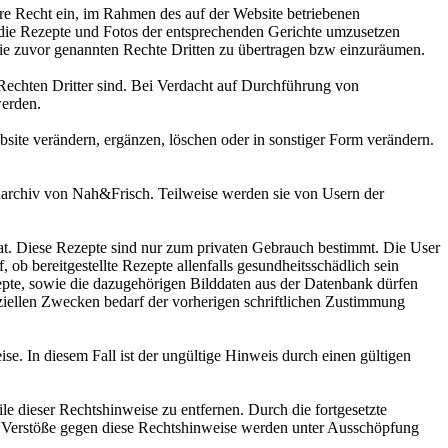
are Recht ein, im Rahmen des auf der Website betriebenen
e die Rezepte und Fotos der entsprechenden Gerichte umzusetzen
e die zuvor genannten Rechte Dritten zu übertragen bzw einzuräumen.
n Rechten Dritter sind. Bei Verdacht auf Durchführung von
erden.
ite verändern, ergänzen, löschen oder in sonstiger Form verändern.
darchiv von Nah&Frisch. Teilweise werden sie von Usern der
t. Diese Rezepte sind nur zum privaten Gebrauch bestimmt. Die User
ob bereitgestellte Rezepte allenfalls gesundheitsschädlich sein
te, sowie die dazugehörigen Bilddaten aus der Datenbank dürfen
iellen Zwecken bedarf der vorherigen schriftlichen Zustimmung
ise. In diesem Fall ist der ungültige Hinweis durch einen gültigen
e dieser Rechtshinweise zu entfernen. Durch die fortgesetzte
. Verstöße gegen diese Rechtshinweise werden unter Ausschöpfung