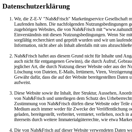
Datenschutzerklärung
Wir, die Z-E-V "Nah&Frisch" Marketingservice Gesellschaft m
Laufenden halten. Die nachfolgenden Nutzungsbedingungen gel
zugehörigen Websites, die von Nah&Frisch mit “www.nahundfris
Einverständnis mit diesen Nutzungsbedingungen. Wenn Sie mit 
sorgfältig recherchiert und geprüft wurden und wir um laufend
Information, nicht aber als Inhalt allenfalls mit uns abzuschlie
Nah&Frisch haftet aus diesem Grund nicht für Inhalte und Anga
auch nicht für entgangenen Gewinn), die durch Aufruf, Gebrau
jeglicher Art, die durch Nutzung dieser Website oder aus der N
Löschung von Dateien, E-Mails, Irrtümern, Viren, Verzögerunge
Gewähr dafür, dass die auf der Website bereitgestellten Daten u
aufweist.
Diese Website sowie ihr Inhalt, ihre Struktur, Aussehen, Ano
von Nah&Frisch und unterliegen dem Schutz des Urheberrechts
Zustimmung von Nah&Frisch dürfen diese Website oder Teile 
Medium auch immer weder für Zwecke der Veröffentlichung oder V
geladen, bereitgestellt, verbreitet, vermietet, verliehen, noch
ihrerseits durch weitere Immaterialgüterrechte, wie etwa Marke
Die von Nah&Frisch auf dieser Website verwendeten Daten we