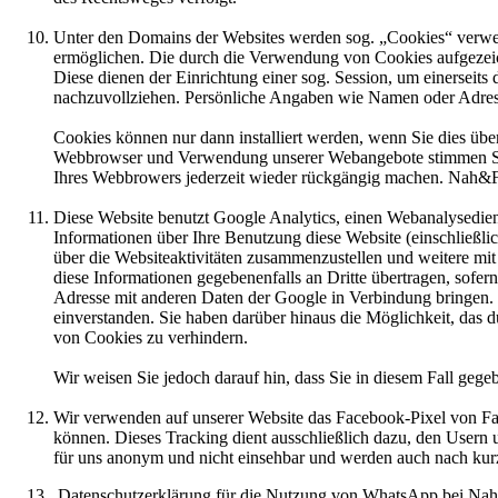
Unter den Domains der Websites werden sog. „Cookies“ verwend
ermöglichen. Die durch die Verwendung von Cookies aufgezeic
Diese dienen der Einrichtung einer sog. Session, um einerseit
nachzuvollziehen. Persönliche Angaben wie Namen oder Adress
Cookies können nur dann installiert werden, wenn Sie dies übe
Webbrowser und Verwendung unserer Webangebote stimmen Sie d
Ihres Webbrowers jederzeit wieder rückgängig machen. Nah&Fris
Diese Website benutzt Google Analytics, einen Webanalysedien
Informationen über Ihre Benutzung diese Website (einschließli
über die Websiteaktivitäten zusammenzustellen und weitere mi
diese Informationen gegebenenfalls an Dritte übertragen, sofer
Adresse mit anderen Daten der Google in Verbindung bringen. 
einverstanden. Sie haben darüber hinaus die Möglichkeit, da
von Cookies zu verhindern.
Wir weisen Sie jedoch darauf hin, dass Sie in diesem Fall gege
Wir verwenden auf unserer Website das Facebook-Pixel von Fa
können. Dieses Tracking dient ausschließlich dazu, den Usern 
für uns anonym und nicht einsehbar und werden auch nach kurz
Datenschutzerklärung für die Nutzung von WhatsApp bei Na