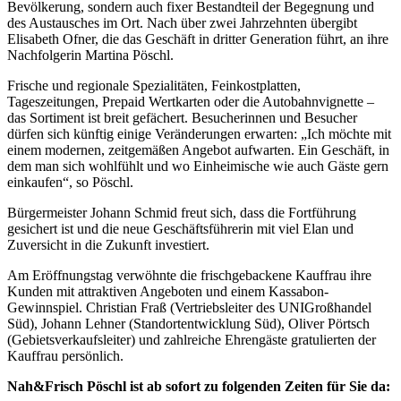
Bevölkerung, sondern auch fixer Bestandteil der Begegnung und
des Austausches im Ort. Nach über zwei Jahrzehnten übergibt
Elisabeth Ofner, die das Geschäft in dritter Generation führt, an ihre
Nachfolgerin Martina Pöschl.
Frische und regionale Spezialitäten, Feinkostplatten,
Tageszeitungen, Prepaid Wertkarten oder die Autobahnvignette –
das Sortiment ist breit gefächert. Besucherinnen und Besucher
dürfen sich künftig einige Veränderungen erwarten: „Ich möchte mit
einem modernen, zeitgemäßen Angebot aufwarten. Ein Geschäft, in
dem man sich wohlfühlt und wo Einheimische wie auch Gäste gern
einkaufen“, so Pöschl.
Bürgermeister Johann Schmid freut sich, dass die Fortführung
gesichert ist und die neue Geschäftsführerin mit viel Elan und
Zuversicht in die Zukunft investiert.
Am Eröffnungstag verwöhnte die frischgebackene Kauffrau ihre
Kunden mit attraktiven Angeboten und einem Kassabon-
Gewinnspiel. Christian Fraß (Vertriebsleiter des UNIGroßhandel
Süd), Johann Lehner (Standortentwicklung Süd), Oliver Pörtsch
(Gebietsverkaufsleiter) und zahlreiche Ehrengäste gratulierten der
Kauffrau persönlich.
Nah&Frisch Pöschl ist ab sofort zu folgenden Zeiten für Sie da: