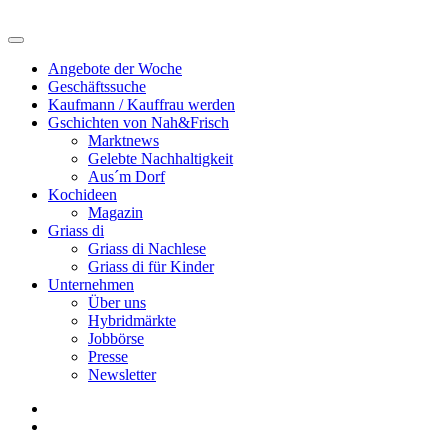
Angebote der Woche
Geschäftssuche
Kaufmann / Kauffrau werden
Gschichten von Nah&Frisch
Marktnews
Gelebte Nachhaltigkeit
Aus´m Dorf
Kochideen
Magazin
Griass di
Griass di Nachlese
Griass di für Kinder
Unternehmen
Über uns
Hybridmärkte
Jobbörse
Presse
Newsletter