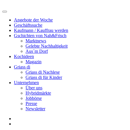
Angebote der Woche
Geschäftssuche
Kaufmann / Kauffrau werden
Gschichten von Nah&Frisch
Marktnews
Gelebte Nachhaltigkeit
Aus´m Dorf
Kochideen
Magazin
Griass di
Griass di Nachlese
Griass di für Kinder
Unternehmen
Über uns
Hybridmärkte
Jobbörse
Presse
Newsletter