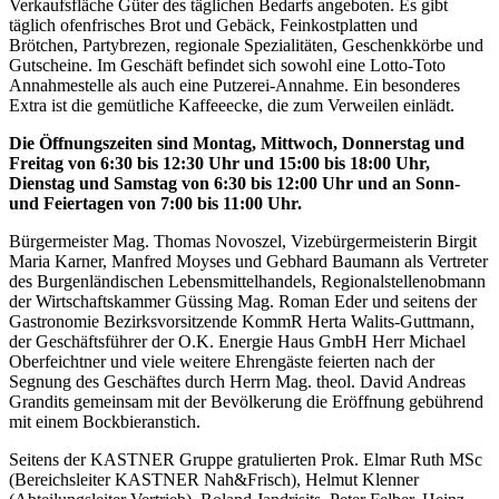
Verkaufsfläche Güter des täglichen Bedarfs angeboten. Es gibt
täglich ofenfrisches Brot und Gebäck, Feinkostplatten und
Brötchen, Partybrezen, regionale Spezialitäten, Geschenkkörbe und
Gutscheine. Im Geschäft befindet sich sowohl eine Lotto-Toto
Annahmestelle als auch eine Putzerei-Annahme. Ein besonderes
Extra ist die gemütliche Kaffeeecke, die zum Verweilen einlädt.
Die Öffnungszeiten sind Montag, Mittwoch, Donnerstag und
Freitag von 6:30 bis 12:30 Uhr und 15:00 bis 18:00 Uhr,
Dienstag und Samstag von 6:30 bis 12:00 Uhr und an Sonn-
und Feiertagen von 7:00 bis 11:00 Uhr.
Bürgermeister Mag. Thomas Novoszel, Vizebürgermeisterin Birgit
Maria Karner, Manfred Moyses und Gebhard Baumann als Vertreter
des Burgenländischen Lebensmittelhandels, Regionalstellenobmann
der Wirtschaftskammer Güssing Mag. Roman Eder und seitens der
Gastronomie Bezirksvorsitzende KommR Herta Walits-Guttmann,
der Geschäftsführer der O.K. Energie Haus GmbH Herr Michael
Oberfeichtner und viele weitere Ehrengäste feierten nach der
Segnung des Geschäftes durch Herrn Mag. theol. David Andreas
Grandits gemeinsam mit der Bevölkerung die Eröffnung gebührend
mit einem Bockbieranstich.
Seitens der KASTNER Gruppe gratulierten Prok. Elmar Ruth MSc
(Bereichsleiter KASTNER Nah&Frisch), Helmut Klenner