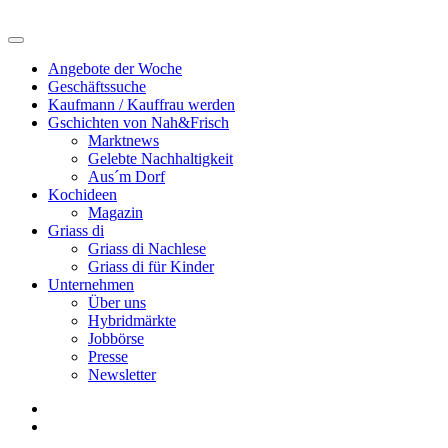
Angebote der Woche
Geschäftssuche
Kaufmann / Kauffrau werden
Gschichten von Nah&Frisch
Marktnews
Gelebte Nachhaltigkeit
Aus´m Dorf
Kochideen
Magazin
Griass di
Griass di Nachlese
Griass di für Kinder
Unternehmen
Über uns
Hybridmärkte
Jobbörse
Presse
Newsletter