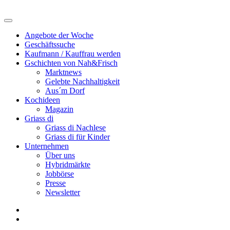
Angebote der Woche
Geschäftssuche
Kaufmann / Kauffrau werden
Gschichten von Nah&Frisch
Marktnews
Gelebte Nachhaltigkeit
Aus´m Dorf
Kochideen
Magazin
Griass di
Griass di Nachlese
Griass di für Kinder
Unternehmen
Über uns
Hybridmärkte
Jobbörse
Presse
Newsletter