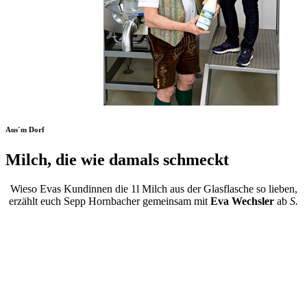
Aus´m Dorf
Milch, die wie damals schmeckt
Wieso Evas Kundinnen die 1l Milch aus der Glasflasche so lieben,
erzählt euch Sepp Hornbacher gemeinsam mit
Eva Wechsler
ab
S.
52
...
Wo?
Nah&Frisch Wechsler
in 8900 Selzthal, Stmk.
Stritzlberger´s Vollmilch
in 8903 Lassing, Stmk.