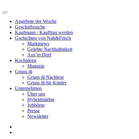
Angebote der Woche
Geschäftssuche
Kaufmann / Kauffrau werden
Gschichten von Nah&Frisch
Marktnews
Gelebte Nachhaltigkeit
Aus´m Dorf
Kochideen
Magazin
Griass di
Griass di Nachlese
Griass di für Kinder
Unternehmen
Über uns
Hybridmärkte
Jobbörse
Presse
Newsletter