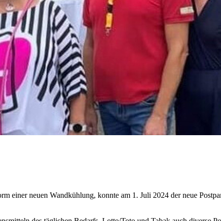
orm einer neuen Wandkühlung, konnte am 1. Juli 2024 der neue Postp
mitteln des täglichen Bedarfs, Lotto/Toto und Tabak auch diverse Po