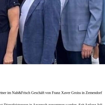
artner im Nah&Frisch Geschäft von Franz Xaver Groiss in Zemendorf
st-Dienstleistungen in Anspruch genommen werden. Seit Anfang Juli