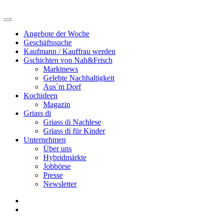
Angebote der Woche
Geschäftssuche
Kaufmann / Kauffrau werden
Gschichten von Nah&Frisch
Marktnews
Gelebte Nachhaltigkeit
Aus´m Dorf
Kochideen
Magazin
Griass di
Griass di Nachlese
Griass di für Kinder
Unternehmen
Über uns
Hybridmärkte
Jobbörse
Presse
Newsletter