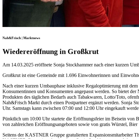
Nah&Frisch | Marktnews
Wiedereröffnung in Großkrut
Am 14.03.2025 eröffnete Sonja Stockhammer nach einer kurzen Umbau
Großkrut ist eine Gemeinde mit 1.696 Einwohnerinnen und Einwohner
Nach einer kurzen Umbauphase inklusive Regaloptimierung mit dem 
Konsumentinnen und Konsumenten angepasst werden. So bietet der N
Produkten des täglichen Bedarfs auch Tabakwaren, Lotto/Toto, ofenfr
Nah&Frisch Markt durch einen Postpartner ergänzt werden. Sonja S
Uhr. Samstags kann zwischen 07:00 und 12:00 Uhr eingekauft werde
Pünktlich um 10:00 Uhr startete die Eröffnungsfeier im Beisein von
von zahlreichen Eröffnungsangeboten sowie von gratis Würstel, Bier 
Seitens der KASTNER Gruppe gratulierten Expansionsmitarbeiter T