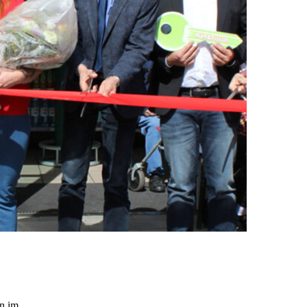
 im...