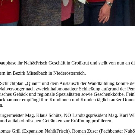
phase ihr Nah&Frisch Geschäft in Großkrut und stellt von nun an di
n im Bezirk Mistelbach in Niederösterreich.
Schlichtplan „Quant“ und dem Austausch der Wandkühlung konnte der 
ahversorger nach zweieinhalbmonatiger Schließung aufgrund der Pen
isches Gebäck und regionale Spezialitäten sowie Geschenkkörbe, Feinko
tockhammer empfängt ihre Kundinnen und Kunden täglich außer Donner
n.
 Bürgermeister Mag. Klaus Schütz, NÖ Landtagspräsident Mag. Karl Wi
und antialkoholischen Getränken zur Eröffnung profitieren.
homas Grill (Expansion Nah&Frisch), Roman Zuser (Fachberater Nah&