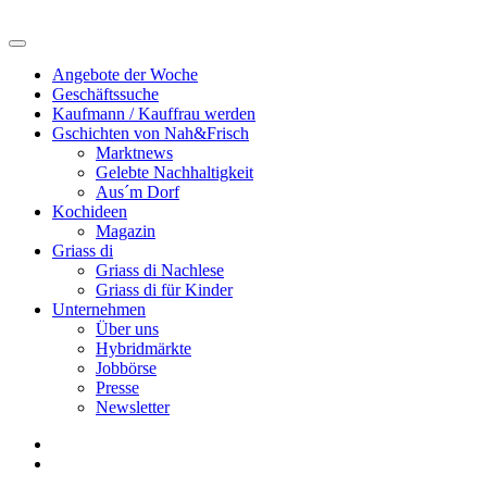
Angebote der Woche
Geschäftssuche
Kaufmann / Kauffrau werden
Gschichten von Nah&Frisch
Marktnews
Gelebte Nachhaltigkeit
Aus´m Dorf
Kochideen
Magazin
Griass di
Griass di Nachlese
Griass di für Kinder
Unternehmen
Über uns
Hybridmärkte
Jobbörse
Presse
Newsletter