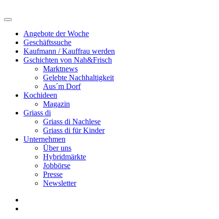
Angebote der Woche
Geschäftssuche
Kaufmann / Kauffrau werden
Gschichten von Nah&Frisch
Marktnews
Gelebte Nachhaltigkeit
Aus´m Dorf
Kochideen
Magazin
Griass di
Griass di Nachlese
Griass di für Kinder
Unternehmen
Über uns
Hybridmärkte
Jobbörse
Presse
Newsletter