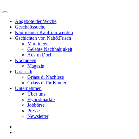
Angebote der Woche
Geschäftssuche
Kaufmann / Kauffrau werden
Gschichten von Nah&Frisch
Marktnews
Gelebte Nachhaltigkeit
Aus´m Dorf
Kochideen
Magazin
Griass di
Griass di Nachlese
Griass di für Kinder
Unternehmen
Über uns
Hybridmärkte
Jobbörse
Presse
Newsletter