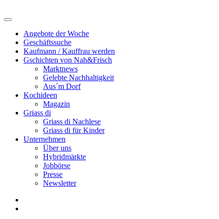
Angebote der Woche
Geschäftssuche
Kaufmann / Kauffrau werden
Gschichten von Nah&Frisch
Marktnews
Gelebte Nachhaltigkeit
Aus´m Dorf
Kochideen
Magazin
Griass di
Griass di Nachlese
Griass di für Kinder
Unternehmen
Über uns
Hybridmärkte
Jobbörse
Presse
Newsletter