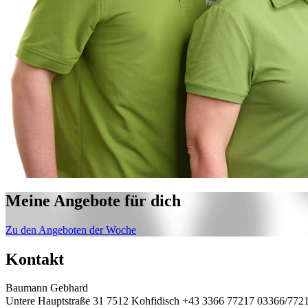
Meine Angebote für dich
Zu den Angeboten der Woche
Kontakt
Baumann Gebhard
Untere Hauptstraße 31
7512 Kohfidisch
+43 3366 77217
03366/772