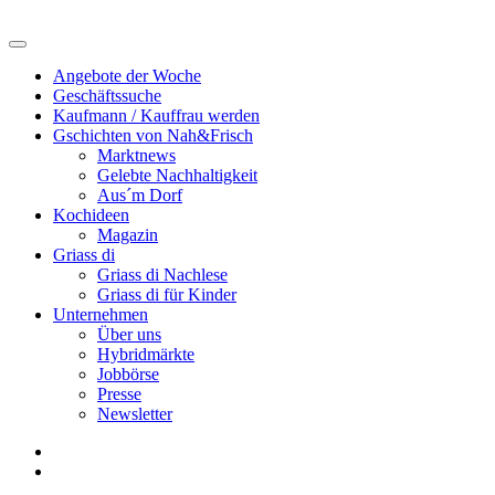
Angebote der Woche
Geschäftssuche
Kaufmann / Kauffrau werden
Gschichten von Nah&Frisch
Marktnews
Gelebte Nachhaltigkeit
Aus´m Dorf
Kochideen
Magazin
Griass di
Griass di Nachlese
Griass di für Kinder
Unternehmen
Über uns
Hybridmärkte
Jobbörse
Presse
Newsletter