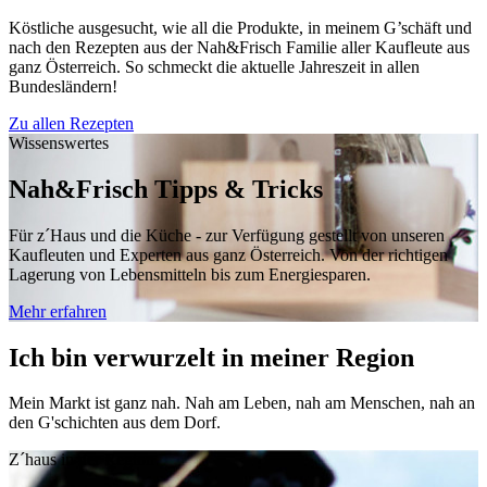
Köstliche ausgesucht, wie all die Produkte, in meinem G’schäft und
nach den Rezepten aus der Nah&Frisch Familie aller Kaufleute aus
ganz Österreich. So schmeckt die aktuelle Jahreszeit in allen
Bundesländern!
Zu allen Rezepten
Wissenswertes
Nah&Frisch Tipps & Tricks
Für z´Haus und die Küche - zur Verfügung gestellt von unseren
Kaufleuten und Experten aus ganz Österreich. Von der richtigen
Lagerung von Lebensmitteln bis zum Energiesparen.
Mehr erfahren
Ich bin verwurzelt in meiner Region
Mein Markt ist ganz nah. Nah am Leben, nah am Menschen, nah an
den G'schichten aus dem Dorf.
Z´haus in der Region