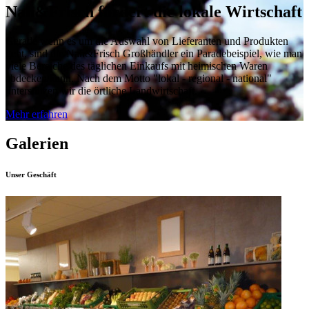
Nah&Frisch fördert die lokale Wirtschaft
Gerade wenn es um die Auswahl von Lieferanten und Produkten
geht, sind die Nah&Frisch Großhändler ein Paradebeispiel, wie man
viele Bereiche des täglichen Einkaufs mit heimischen Waren
abdecken kann. Nach dem Motto "lokal - regional - national"
unterstützen wir die örtliche Landwirtschaft.
Mehr erfahren
Galerien
Unser Geschäft