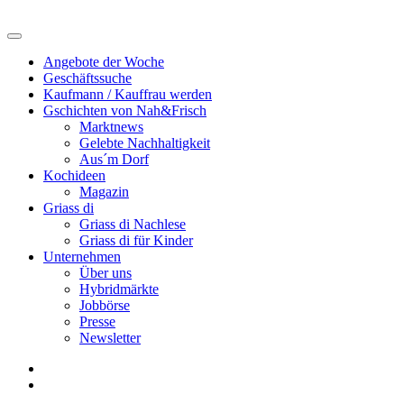
Angebote der Woche
Geschäftssuche
Kaufmann / Kauffrau werden
Gschichten von Nah&Frisch
Marktnews
Gelebte Nachhaltigkeit
Aus´m Dorf
Kochideen
Magazin
Griass di
Griass di Nachlese
Griass di für Kinder
Unternehmen
Über uns
Hybridmärkte
Jobbörse
Presse
Newsletter