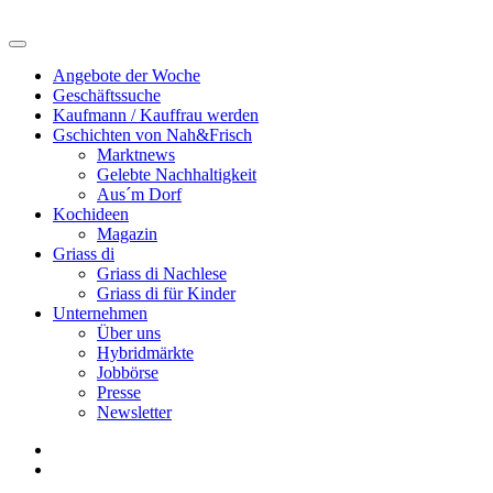
Angebote der Woche
Geschäftssuche
Kaufmann / Kauffrau werden
Gschichten von Nah&Frisch
Marktnews
Gelebte Nachhaltigkeit
Aus´m Dorf
Kochideen
Magazin
Griass di
Griass di Nachlese
Griass di für Kinder
Unternehmen
Über uns
Hybridmärkte
Jobbörse
Presse
Newsletter