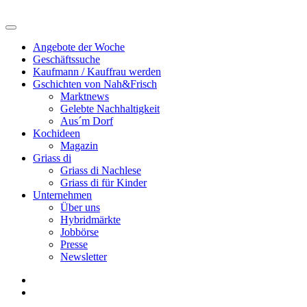
Angebote der Woche
Geschäftssuche
Kaufmann / Kauffrau werden
Gschichten von Nah&Frisch
Marktnews
Gelebte Nachhaltigkeit
Aus´m Dorf
Kochideen
Magazin
Griass di
Griass di Nachlese
Griass di für Kinder
Unternehmen
Über uns
Hybridmärkte
Jobbörse
Presse
Newsletter