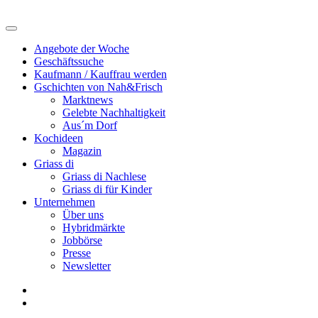
Angebote der Woche
Geschäftssuche
Kaufmann / Kauffrau werden
Gschichten von Nah&Frisch
Marktnews
Gelebte Nachhaltigkeit
Aus´m Dorf
Kochideen
Magazin
Griass di
Griass di Nachlese
Griass di für Kinder
Unternehmen
Über uns
Hybridmärkte
Jobbörse
Presse
Newsletter