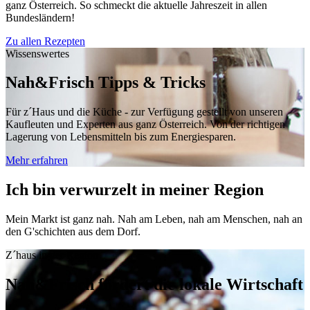
ganz Österreich. So schmeckt die aktuelle Jahreszeit in allen
Bundesländern!
Zu allen Rezepten
Wissenswertes
Nah&Frisch Tipps & Tricks
Für z´Haus und die Küche - zur Verfügung gestellt von unseren
Kaufleuten und Experten aus ganz Österreich. Von der richtigen
Lagerung von Lebensmitteln bis zum Energiesparen.
Mehr erfahren
Ich bin verwurzelt in meiner Region
Mein Markt ist ganz nah. Nah am Leben, nah am Menschen, nah an
den G'schichten aus dem Dorf.
Z´haus in der Region
Nah&Frisch fördert die lokale Wirtschaft