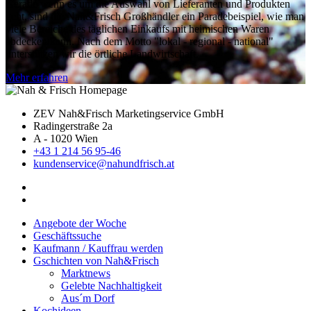
Gerade wenn es um die Auswahl von Lieferanten und Produkten
geht, sind die Nah&Frisch Großhändler ein Paradebeispiel, wie man
viele Bereiche des täglichen Einkaufs mit heimischen Waren
abdecken kann. Nach dem Motto "lokal - regional - national"
unterstützen wir die örtliche Landwirtschaft.
Mehr erfahren
ZEV Nah&Frisch Marketingservice GmbH
Radingerstraße 2a
A - 1020 Wien
+43 1 214 56 95-46
kundenservice@nahundfrisch.at
Angebote der Woche
Geschäftssuche
Kaufmann / Kauffrau werden
Gschichten von Nah&Frisch
Marktnews
Gelebte Nachhaltigkeit
Aus´m Dorf
Kochideen