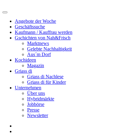
Angebote der Woche
Geschäftssuche
Kaufmann / Kauffrau werden
Gschichten von Nah&Frisch
Marktnews
Gelebte Nachhaltigkeit
Aus´m Dorf
Kochideen
Magazin
Griass di
Griass di Nachlese
Griass di für Kinder
Unternehmen
Über uns
Hybridmärkte
Jobbörse
Presse
Newsletter