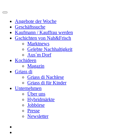
Angebote der Woche
Geschäftssuche
Kaufmann / Kauffrau werden
Gschichten von Nah&Frisch
Marktnews
Gelebte Nachhaltigkeit
Aus´m Dorf
Kochideen
Magazin
Griass di
Griass di Nachlese
Griass di für Kinder
Unternehmen
Über uns
Hybridmärkte
Jobbörse
Presse
Newsletter