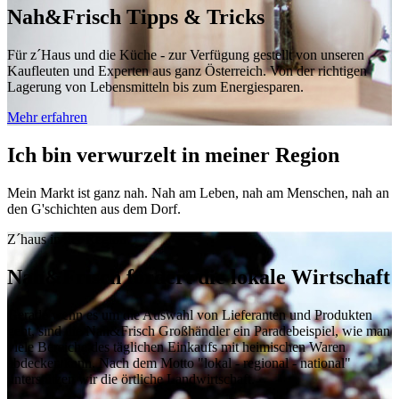
Nah&Frisch Tipps & Tricks
Für z´Haus und die Küche - zur Verfügung gestellt von unseren
Kaufleuten und Experten aus ganz Österreich. Von der richtigen
Lagerung von Lebensmitteln bis zum Energiesparen.
Mehr erfahren
Ich bin verwurzelt in meiner Region
Mein Markt ist ganz nah. Nah am Leben, nah am Menschen, nah an
den G'schichten aus dem Dorf.
Z´haus in der Region
Nah&Frisch fördert die lokale Wirtschaft
Gerade wenn es um die Auswahl von Lieferanten und Produkten
geht, sind die Nah&Frisch Großhändler ein Paradebeispiel, wie man
viele Bereiche des täglichen Einkaufs mit heimischen Waren
abdecken kann. Nach dem Motto "lokal - regional - national"
unterstützen wir die örtliche Landwirtschaft.