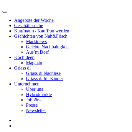
Angebote der Woche
Geschäftssuche
Kaufmann / Kauffrau werden
Gschichten von Nah&Frisch
Marktnews
Gelebte Nachhaltigkeit
Aus´m Dorf
Kochideen
Magazin
Griass di
Griass di Nachlese
Griass di für Kinder
Unternehmen
Über uns
Hybridmärkte
Jobbörse
Presse
Newsletter