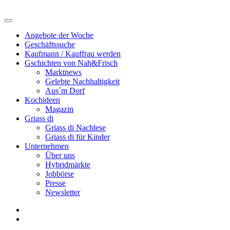
Angebote der Woche
Geschäftssuche
Kaufmann / Kauffrau werden
Gschichten von Nah&Frisch
Marktnews
Gelebte Nachhaltigkeit
Aus´m Dorf
Kochideen
Magazin
Griass di
Griass di Nachlese
Griass di für Kinder
Unternehmen
Über uns
Hybridmärkte
Jobbörse
Presse
Newsletter