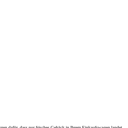
rgen dafür, dass nur frisches Gebäck in Ihrem Einkaufswagen landet –