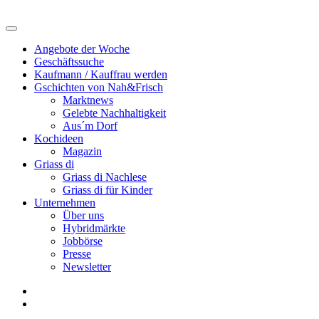
Angebote der Woche
Geschäftssuche
Kaufmann / Kauffrau werden
Gschichten von Nah&Frisch
Marktnews
Gelebte Nachhaltigkeit
Aus´m Dorf
Kochideen
Magazin
Griass di
Griass di Nachlese
Griass di für Kinder
Unternehmen
Über uns
Hybridmärkte
Jobbörse
Presse
Newsletter