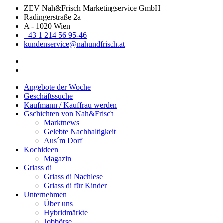
ZEV Nah&Frisch Marketingservice GmbH
Radingerstraße 2a
A - 1020 Wien
+43 1 214 56 95-46
kundenservice@nahundfrisch.at
Angebote der Woche
Geschäftssuche
Kaufmann / Kauffrau werden
Gschichten von Nah&Frisch
Marktnews
Gelebte Nachhaltigkeit
Aus´m Dorf
Kochideen
Magazin
Griass di
Griass di Nachlese
Griass di für Kinder
Unternehmen
Über uns
Hybridmärkte
Jobbörse