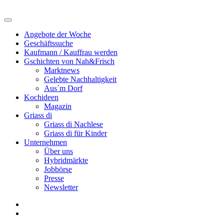
Angebote der Woche
Geschäftssuche
Kaufmann / Kauffrau werden
Gschichten von Nah&Frisch
Marktnews
Gelebte Nachhaltigkeit
Aus´m Dorf
Kochideen
Magazin
Griass di
Griass di Nachlese
Griass di für Kinder
Unternehmen
Über uns
Hybridmärkte
Jobbörse
Presse
Newsletter