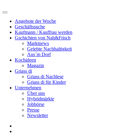
Angebote der Woche
Geschäftssuche
Kaufmann / Kauffrau werden
Gschichten von Nah&Frisch
Marktnews
Gelebte Nachhaltigkeit
Aus´m Dorf
Kochideen
Magazin
Griass di
Griass di Nachlese
Griass di für Kinder
Unternehmen
Über uns
Hybridmärkte
Jobbörse
Presse
Newsletter