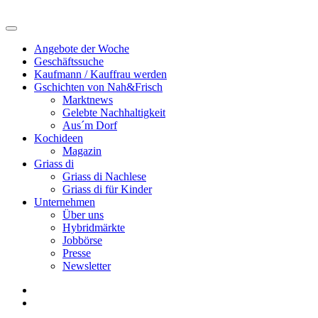
Angebote der Woche
Geschäftssuche
Kaufmann / Kauffrau werden
Gschichten von Nah&Frisch
Marktnews
Gelebte Nachhaltigkeit
Aus´m Dorf
Kochideen
Magazin
Griass di
Griass di Nachlese
Griass di für Kinder
Unternehmen
Über uns
Hybridmärkte
Jobbörse
Presse
Newsletter