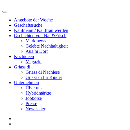
Angebote der Woche
Geschäftssuche
Kaufmann / Kauffrau werden
Gschichten von Nah&Frisch
Marktnews
Gelebte Nachhaltigkeit
Aus´m Dorf
Kochideen
Magazin
Griass di
Griass di Nachlese
Griass di für Kinder
Unternehmen
Über uns
Hybridmärkte
Jobbörse
Presse
Newsletter