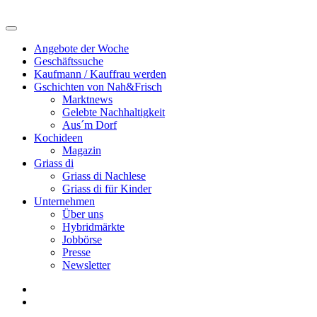
Angebote der Woche
Geschäftssuche
Kaufmann / Kauffrau werden
Gschichten von Nah&Frisch
Marktnews
Gelebte Nachhaltigkeit
Aus´m Dorf
Kochideen
Magazin
Griass di
Griass di Nachlese
Griass di für Kinder
Unternehmen
Über uns
Hybridmärkte
Jobbörse
Presse
Newsletter