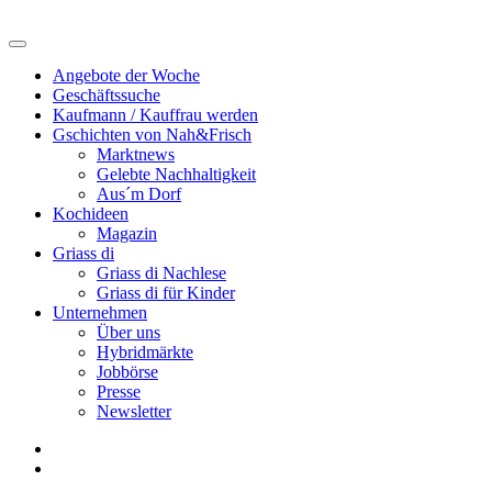
Angebote der Woche
Geschäftssuche
Kaufmann / Kauffrau werden
Gschichten von Nah&Frisch
Marktnews
Gelebte Nachhaltigkeit
Aus´m Dorf
Kochideen
Magazin
Griass di
Griass di Nachlese
Griass di für Kinder
Unternehmen
Über uns
Hybridmärkte
Jobbörse
Presse
Newsletter