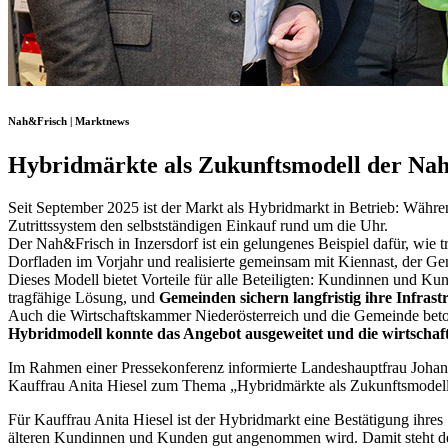
Nah&Frisch | Marktnews
Hybridmärkte als Zukunftsmodell der Na
Seit September 2025 ist der Markt als Hybridmarkt in Betrieb: Währe
Zutrittssystem den selbstständigen Einkauf rund um die Uhr.
Der Nah&Frisch in Inzersdorf ist ein gelungenes Beispiel dafür, wi
Dorfladen im Vorjahr und realisierte gemeinsam mit Kiennast, der Ge
Dieses Modell bietet Vorteile für alle Beteiligten: Kundinnen und Ku
tragfähige Lösung, und
Gemeinden sichern langfristig ihre Infrast
Auch die Wirtschaftskammer Niederösterreich und die Gemeinde beton
Hybridmodell konnte das Angebot ausgeweitet und die wirtschaft
Im Rahmen einer Pressekonferenz informierte Landeshauptfrau Johan
Kauffrau Anita Hiesel zum Thema „Hybridmärkte als Zukunftsmodell
Für Kauffrau Anita Hiesel ist der Hybridmarkt eine Bestätigung ihres
älteren Kundinnen und Kunden gut angenommen wird. Damit steht der