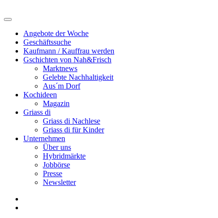
Angebote der Woche
Geschäftssuche
Kaufmann / Kauffrau werden
Gschichten von Nah&Frisch
Marktnews
Gelebte Nachhaltigkeit
Aus´m Dorf
Kochideen
Magazin
Griass di
Griass di Nachlese
Griass di für Kinder
Unternehmen
Über uns
Hybridmärkte
Jobbörse
Presse
Newsletter