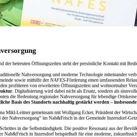
hversorgung
nd der betreuten Öffnungszeiten steht der persönliche Kontakt mit Bedi
e traditionelle Nahversorgung und moderne Technologie miteinander v
meinde sowie mithilfe der
NAFES
-Förderung einen umfassenden Rela
nden profitieren von erweiterten Öffnungszeiten und wohnortnaher Verso
ruktur
. Digitalisierung wird dabei nicht als Ersatz, sondern als sinnv
ten die Bedeutung regionaler Nahversorgung für lebendige Ortskerne,
liche Basis des Standorts nachhaltig gestärkt werden – insbesond
na Mikl-Leitner gemeinsam mit Wolfgang Ecker, Präsident der Wirtsch
 der Nahversorgung“ im Nah&Frisch in der Gemeinde Inzersdorf-Getz
 Schrittes in die Selbstständigkeit. Die positive Resonanz aus der Bev
 Nah&Frisch in Inzersdorf beispielhaft für eine moderne, zukunftssi